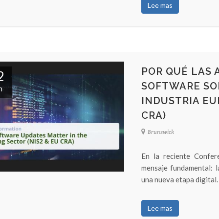
Lee mas
POR QUÉ LAS 
2
SOFTWARE SO
n
INDUSTRIA EU
CRA)
Brunswick
En la reciente Confe
mensaje fundamental: l
una nueva etapa digital
Lee mas