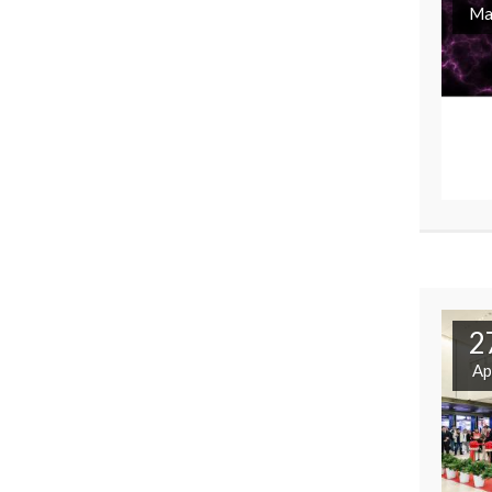
Ma
2
Ap