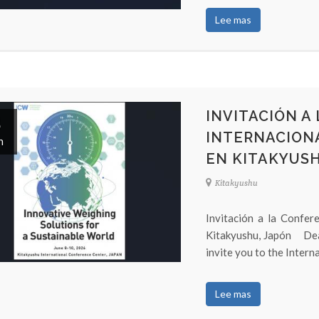
Lee mas
INVITACIÓN A
8
INTERNACIONA
n
EN KITAKYUSH
Kitakyushu
Invitación a la Confer
Kitakyushu, Japón Dea
invite you to the Inter
Lee mas