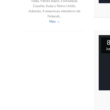
Italia, Países Bajos, Eslovaquia,
España, Suiza y Reino Unido.
Además, 4 empresas miembros de
Finlandi...
Mas →
Ju