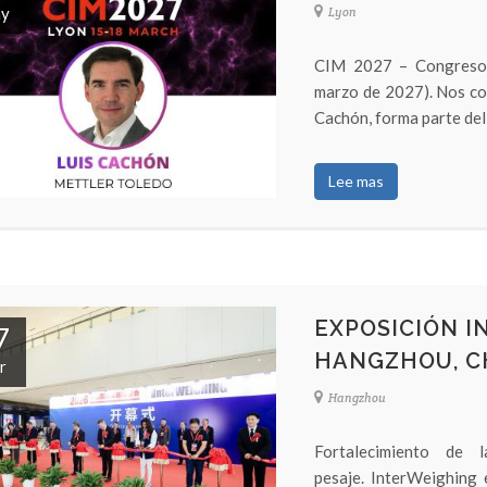
y
Lyon
CIM 2027 – Congreso 
marzo de 2027). Nos co
Cachón, forma parte del
Lee mas
EXPOSICIÓN 
7
HANGZHOU, C
r
Hangzhou
Fortalecimiento de 
pesaje. InterWeighing 