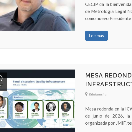
CECIP da la bienvenida
de Metrología Legal Nos
como nuevo Presidente d
Lee mas
MESA REDONDA
0
INFRAESTRUC
n
Kitakyushu
Mesa redonda en la ICW
de junio de 2026, la
organizada por JMIF, ten