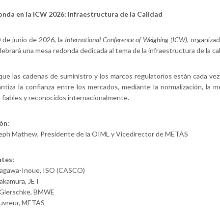
nda en la ICW 2026: Infraestructura de la Calidad
0 de junio de 2026, la
International Conference of Weighing (ICW)
, organiza
elebrará una mesa redonda dedicada al tema de la infraestructura de la cal
ue las cadenas de suministro y los marcos regulatorios están cada vez 
antiza la confianza entre los mercados, mediante la normalización, la met
 fiables y reconocidos internacionalmente.
ón:
seph Mathew, Presidente de la OIML y Vicedirector de METAS
ntes:
agawa-Inoue, ISO (CASCO)
Nakamura, JET
 Gierschke, BMWE
ouvreur, METAS