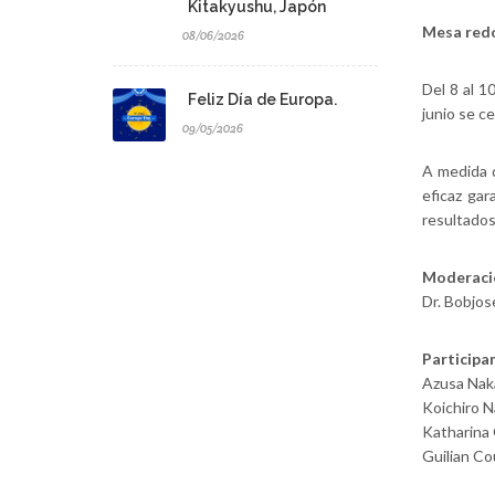
Kitakyushu, Japón
Mesa redo
08/06/2026
Del 8 al 1
Feliz Día de Europa.
junio se c
09/05/2026
A medida q
eficaz gar
resultados
Moderaci
Dr. Bobjo
Participa
Azusa Nak
Koichiro 
Katharina
Guilian C