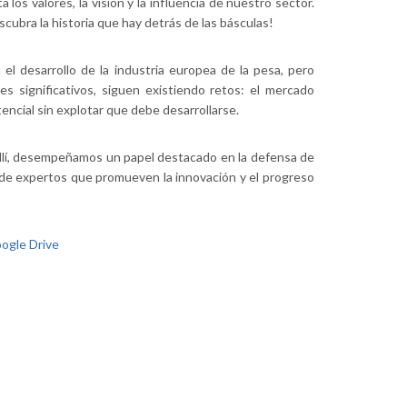
os valores, la visión y la influencia de nuestro sector.
cubra la historia que hay detrás de las básculas!
 desarrollo de la industria europea de la pesa, pero
 significativos, siguen existiendo retos: el mercado
tencial sin explotar que debe desarrollarse.
llí, desempeñamos un papel destacado en la defensa de
 de expertos que promueven la innovación y el progreso
ogle Drive