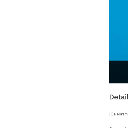
Detai
¡Celebramo