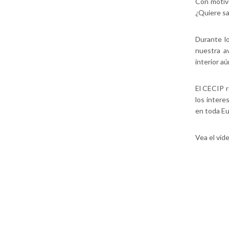
Con motivo
¿Quiere sa
Durante l
nuestra a
interior a
El CECIP r
los intere
en toda E
Vea el víd