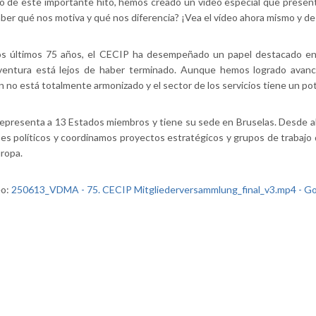
 de este importante hito, hemos creado un vídeo especial que presenta l
ber qué nos motiva y qué nos diferencia? ¡Vea el vídeo ahora mismo y des
os últimos 75 años, el CECIP ha desempeñado un papel destacado en el
ventura está lejos de haber terminado. Aunque hemos logrado avances
ún no está totalmente armonizado y el sector de los servicios tiene un po
epresenta a 13 Estados miembros y tiene su sede en Bruselas. Desde a
ses políticos y coordinamos proyectos estratégicos y grupos de trabajo
uropa.
eo:
250613_VDMA - 75. CECIP Mitgliederversammlung_final_v3.mp4 - Go